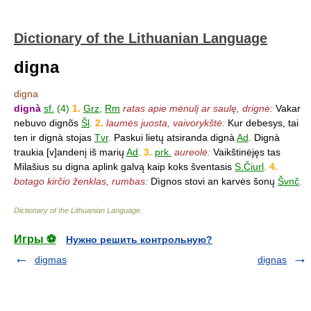
Dictionary of the Lithuanian Language
digna
digna
dignà
sf.
(4)
1.
Grz
,
Rm
ratas apie mėnulį ar saulę, drignė:
Vakar
nebuvo dignõs
Šl
.
2.
laumės juosta, vaivorykštė:
Kur debesys, tai
ten ir dignà stojas
Tvr
.
Paskui lietų atsiranda dignà
Ad
.
Dignà
traukia [v]andenį iš marių
Ad
.
3.
prk.
aureolė:
Vaikštinėjęs tas
Milašius su digna aplink galvą kaip koks šventasis
S.Čiurl
.
4.
botago kirčio ženklas, rumbas:
Dìgnos stovi an karvės šonų
Švnč
.
Dictionary of the Lithuanian Language
.
Игры ⚽
Нужно решить контрольную?
digmas
dignas