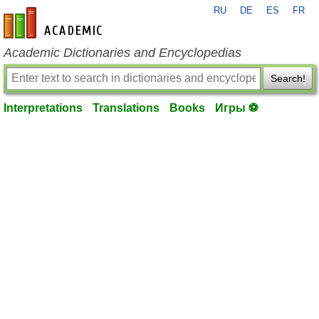
RU
DE
ES
FR
en-academic.com
Academic Dictionaries and Encyclopedias
Search!
Interpretations
Translations
Books
Игры ⚽