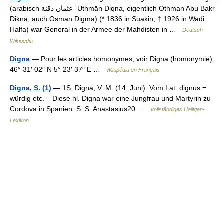
(arabisch ‏عثمان دقنة‎ ʿUthmān Diqna, eigentlich Othman Abu Bakr
Dikna; auch Osman Digma) (* 1836 in Suakin; † 1926 in Wadi
Halfa) war General in der Armee der Mahdisten in …
Deutsch
Wikipedia
Digna
— Pour les articles homonymes, voir Digna (homonymie).
46° 31′ 02″ N 5° 23′ 37″ E …
Wikipédia en Français
Digna, S. (1)
— 1S. Digna, V. M. (14. Juni). Vom Lat. dignus =
würdig etc. – Diese hl. Digna war eine Jungfrau und Martyrin zu
Cordova in Spanien. S. S. Anastasius20 …
Vollständiges Heiligen-
Lexikon