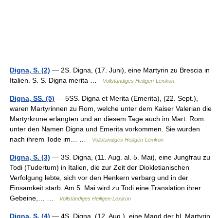
Digna, S. (2)
— 2S. Digna, (17. Juni), eine Martyrin zu Brescia in
Italien. S. S. Digna merita …
Vollständiges Heiligen-Lexikon
Digna, SS. (5)
— 5SS. Digna et Merita (Emerita), (22. Sept.),
waren Martyrinnen zu Rom, welche unter dem Kaiser Valerian die
Martyrkrone erlangten und an diesem Tage auch im Mart. Rom.
unter den Namen Digna und Emerita vorkommen. Sie wurden
nach ihrem Tode im… …
Vollständiges Heiligen-Lexikon
Digna, S. (3)
— 3S. Digna, (11. Aug. al. 5. Mai), eine Jungfrau zu
Todi (Tudertum) in Italien, die zur Zeit der Diokletianischen
Verfolgung lebte, sich vor den Henkern verbarg und in der
Einsamkeit starb. Am 5. Mai wird zu Todi eine Translation ihrer
Gebeine,… …
Vollständiges Heiligen-Lexikon
Digna, S. (4)
— 4S. Digna, (12. Aug.), eine Magd der hl. Martyrin