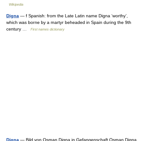
Wikipedia
Digna
— f Spanish: from the Late Latin name Digna ‘worthy’,
which was borne by a martyr beheaded in Spain during the 9th
century …
First names dictionary
Digna
— Bild von Osman Digna in Gefangenschaft Osman Digna